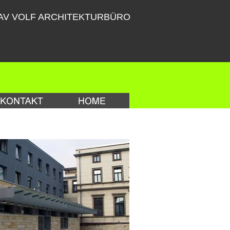
AV VOLF ARCHITEKTURBÜRO